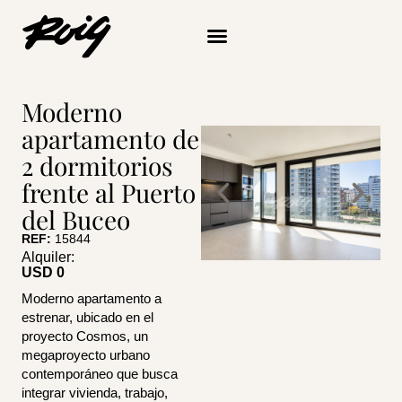
Ir
al
contenido
Quiénes somos
Moderno
apartamento de
2 dormitorios
frente al Puerto
del Buceo
REF:
15844
Alquiler:
USD 
0
Moderno apartamento a
estrenar, ubicado en el
proyecto Cosmos, un
megaproyecto urbano
contemporáneo que busca
integrar vivienda, trabajo,