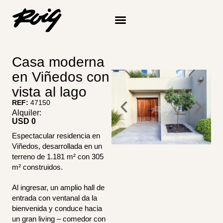
Ir
al
contenido
Quiénes somos
Casa moderna
en Viñedos con
vista al lago
REF:
47150
Alquiler:
USD 
0
Espectacular residencia en
Viñedos, desarrollada en un
terreno de 1.181 m² con 305
m² construidos.
Al ingresar, un amplio hall de
entrada con ventanal da la
bienvenida y conduce hacia
un gran living – comedor con