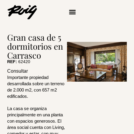
Ir
al
contenido
Quiénes somos
Gran casa de 5
dormitorios en
Carrasco
REF:
62420
Consultar
Importante propiedad
desarrollada sobre un terreno
de 2.000 m2, con 657 m2
edificados.
La casa se organiza
principalmente en una planta
con espacios generosos. El
área social cuenta con Living,
comedor y estar, con muy