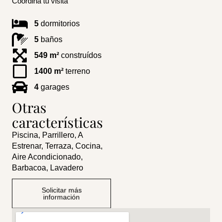
Coordiná tu visita
5
dormitorios
5
baños
549 m²
construídos
1400 m²
terreno
4
garages
Otras
características
Piscina, Parrillero, A
Estrenar, Terraza, Cocina,
Aire Acondicionado,
Barbacoa, Lavadero
Solicitar más
información