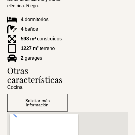
eléctrica. Riego.
4
dormitorios
4
baños
598 m²
construídos
1227 m²
terreno
2
garages
Otras
características
Cocina
Solicitar más
información