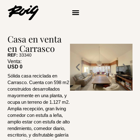
Ir
al
contenido
Quiénes somos
Casa en venta
en Carrasco
REF:
33340
Venta:
USD 
0
Sólida casa reciclada en
Carrasco. Cuenta con 598 m2
construidos desarrollados
mayormente en una planta, y
ocupa un terreno de 1.127 m2.
Amplia recepción, gran living
comedor con estufa a leña,
amplio estar con estufa de alto
rendimiento, comedor diario,
escritorio, y disfrutable galería