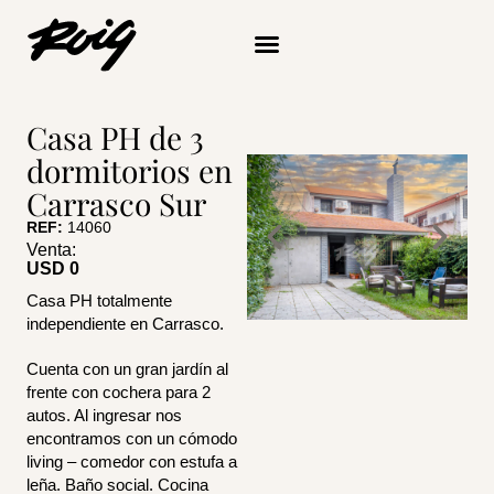
Ir
al
contenido
Quiénes somos
Casa PH de 3
dormitorios en
Carrasco Sur
REF:
14060
Venta:
USD 
0
Casa PH totalmente
independiente en Carrasco.
Cuenta con un gran jardín al
frente con cochera para 2
autos. Al ingresar nos
encontramos con un cómodo
living – comedor con estufa a
leña. Baño social. Cocina