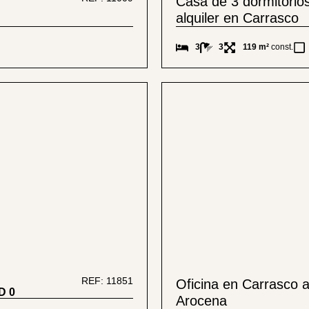
Casa de 3 dormitorios
alquiler en Carrasco
3
3
119 m²
const.
REF: 11851
Oficina en Carrasco 
D
0
Arocena