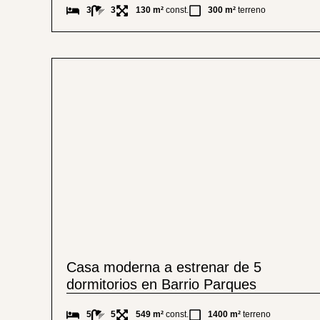
3
3
130 m²
const.
300 m²
terreno
Casa moderna a estrenar de 5
dormitorios en Barrio Parques
5
5
549 m²
const.
1400 m²
terreno