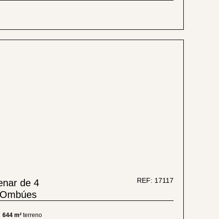
REF: 17117
enar de 4
o Ombúes
644 m²
terreno