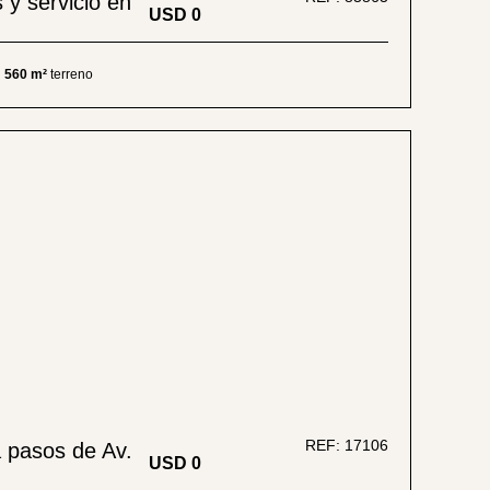
 y servicio en
USD
0
560 m²
terreno
REF: 17106
a pasos de Av.
USD
0