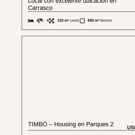
Local con excelente ubicación en
Carrasco
4
4
320 m²
const.
690 m²
terreno
TIMBÓ – Housing en Parques 2
US