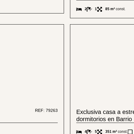
2
1
85 m²
const.
REF: 79263
Exclusiva casa a estr
dormitorios en Barri
4
5
351 m²
const.